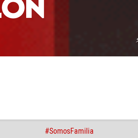
#SomosFamilia