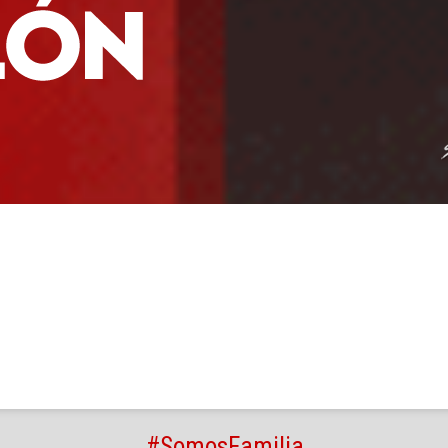
#SomosFamilia